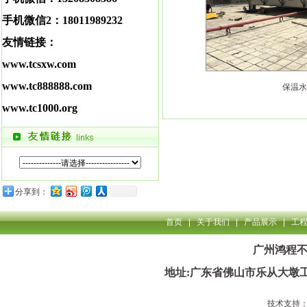
手机微信2：18011989232
友情链接：
www.tcsxw.com
www.tc888888.com
保温水
www.tc1000.org
分享到：
首页
|
关于我们
|
产品展示
|
工
广州鸿程
地址:广东省佛山市乐从大墩
技术支持